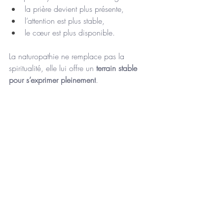
la prière devient plus présente,
l’attention est plus stable,
le cœur est plus disponible.
La naturopathie ne remplace pas la 
spiritualité, elle lui offre un 
terrain stable 
pour s’exprimer pleinement
.
Chaabane : passer de la 
performance à la présence
Beaucoup abordent le Ramadan dans 
une logique de performance :
plus d’actions,
plus d’objectifs,
plus d’efforts.
Mais sans préparation, cela mène à 
l’épuisement. Chaabane nous enseigne 