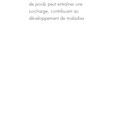
de poids peut entraîner une 
surcharge, contribuant au 
développement de maladies 
articulaires telles que 
l'arthrose. La Naturopathie 
propose des approches non 
invasives, telles que des 
exercices adaptés et des 
thérapies naturelles, pour 
soulager la douleur et 
améliorer la mobilité.
Face à la complexité des facteurs 
impliqués dans la prise de poids et ses 
conséquences sur la santé, un 
accompagnement personnalisé devient 
essentiel. Chaque individu est unique, 
avec des besoins spécifiques en termes 
de nutrition, d'exercice, de gestion du 