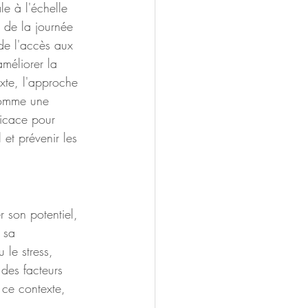
e à l'échelle 
de la journée 
de l'accès aux 
méliorer la 
xte, l'approche 
comme une 
ficace pour 
 et prévenir les 
r son potentiel, 
 sa 
 le stress, 
des facteurs 
 ce contexte, 