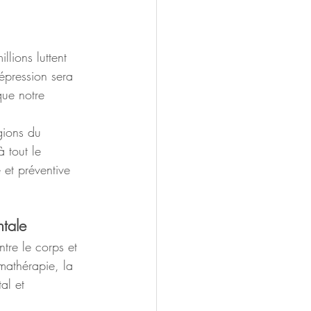
lions luttent 
épression sera 
que notre 
gions du 
 tout le 
 et préventive 
ntale
tre le corps et 
omathérapie, la 
al et 