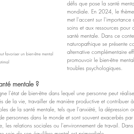
défis que pose la santé mental
mondiale. En 2024, le thème 
met l'accent sur l'importance 
soins et aux ressources pour a
santé mentale. Dans ce conte
naturopathique se présente 
alternative complémentaire ef
t favoriser un bien-être mental 
promouvoir le bien-être mental
timal
troubles psychologiques.
santé mentale ?
ne l'état de bien-être dans lequel une personne peut réalise
tés de la vie, travailler de manière productive et contribuer à
es de la santé mentale, tels que l'anxiété, la dépression ou
 de personnes dans le monde et sont souvent exacerbés par 
 les relations sociales ou l'environnement de travail. Dans
e soin de son équilibre mental est primordiale.