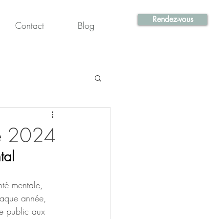
Rendez-vous
Contact
Blog
le 2024
tal
nté mentale, 
haque année, 
le public aux 