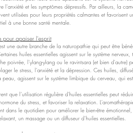
e l'anxiété et les symptômes dépressifs. Par ailleurs, la camo
ent utilisées pour leurs propriétés calmantes et favorisent 
ntiel à une bonne santé mentale.
 pour apaiser l'esprit
est une autre branche de la naturopathie qui peut être béné
rtaines huiles essentielles agissent sur le système nerveux, t
e poivrée, l'ylang-ylang ou le ravintsara (et bien d'autre) p
ulager le stress, l’anxiété et la dépression. Ces huiles, diffus
a peau, agissent sur le système limbique du cerveau, qui es
nt que l’utilisation régulière d'huiles essentielles peut rédui
hormone du stress, et favoriser la relaxation. L’aromathérapi
ent dans le quotidien pour améliorer le bien-être émotionnel,
elaxant, un massage ou un diffuseur d’huiles essentielles.