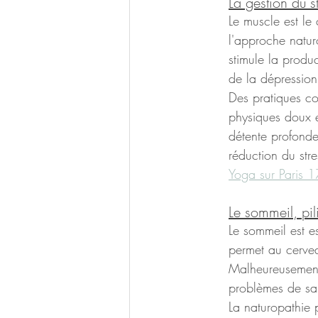
La gestion du 
Le muscle est le 
l'approche naturo
stimule la produ
de la dépression 
Des pratiques c
physiques doux et
détente profonde.
réduction du stre
Yoga sur Paris 
Le sommeil, pil
Le sommeil est e
permet au cervea
Malheureusement,
problèmes de san
La naturopathie 