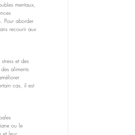
oubles mentaux, 
ences 
s. Pour aborder 
sans recourir aux 
stress et des 
 des aliments 
améliorer 
ain cas, il est 
pales 
iane ou le 
 et leur 