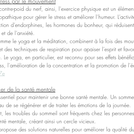
stress par le mouvement
contre-poid du nerf, ainsi, l’exercice physique est un élémen
pathique pour gérer le stress et améliorer l’humeur. L’activi
ction d’endorphines, les hormones du bonheur, qui réduisen
et de l’anxiété.
omme le yoga et la méditation, combinent à la fois des mo
 des techniques de respiration pour apaiser l’esprit et favor
 Le yoga, en particulier, est reconnu pour ses effets bénéfiq
ss, l'amélioration de la concentration et la promotion de l'é
17e
ier de la santé mentale
ssentiel pour maintenir une bonne santé mentale. Un sommei
u de se régénérer et de traiter les émotions de la journée. 
 les troubles du sommeil sont fréquents chez les personnes
té mentale, créant ainsi un cercle vicieux.
propose des solutions naturelles pour améliorer la qualité du