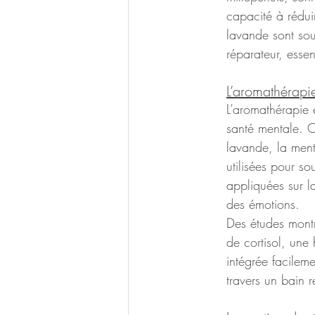
capacité à réduir
lavande sont souv
réparateur, esse
L’aromathérapie
L’aromathérapie 
santé mentale. Ce
lavande, la menth
utilisées pour so
appliquées sur l
des émotions.
Des études montre
de cortisol, une 
intégrée facilem
travers un bain r