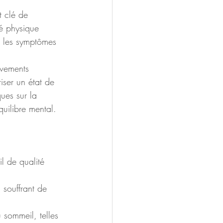
t clé de 
té physique 
t les symptômes 
uvements 
iser un état de 
ues sur la 
quilibre mental.
l de qualité 
 souffrant de 
 sommeil, telles 