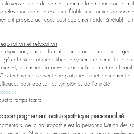
 d’infusions à base de plantes, comme la valériane ou la mél
e relaxation avant le coucher. Établir une routine de sommeil
nement propice au repos peut également aider à rétablir un
espiration et relaxation
e respiration, comme la cohérence cardiaque, sont largement
 gérer le stress et rééquilibrer le système nerveux. La respi
mental, à diminuer la pression artérielle et à rétablir l'équili
t. Ces techniques peuvent être pratiquées quotidiennement et 
 efficaces pour apaiser les symptômes de l'anxiété.
rdiaque
 quatre temps (carré)
'accompagnement naturopathique personnalisé
damentaux de la naturopathie est la personnalisation des so
unique, et un Naturopathe prendra en compte non seulemen