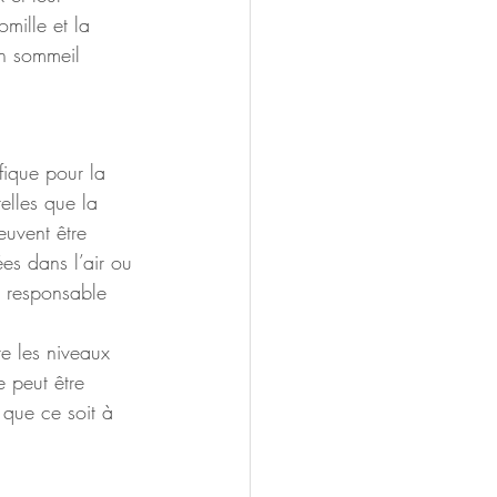
mille et la 
un sommeil 
fique pour la 
elles que la 
euvent être 
ées dans l’air ou 
t responsable 
re les niveaux 
e peut être 
 que ce soit à 