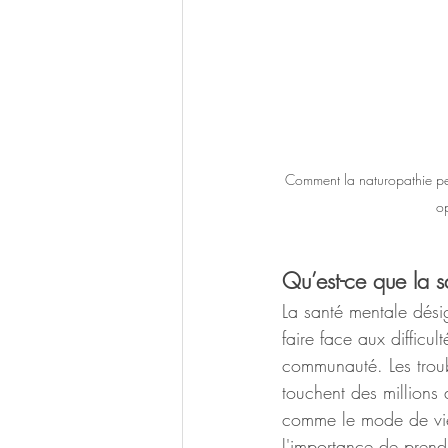
Comment la naturopathie peu
op
Qu’est-ce que la 
La santé mentale désig
faire face aux difficul
communauté. Les troubl
touchent des millions
comme le mode de vie,
l'importance de prendr