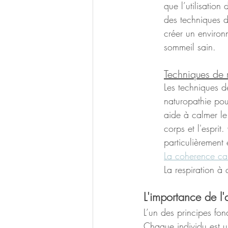
que l’utilisation
des techniques d
créer un environ
sommeil sain.
Techniques de r
Les techniques d
naturopathie pour
aide à calmer le 
corps et l'espri
particulièrement
La coherence ca
	La respiration à
L'importance de l
L’un des principes fon
Chaque individu est 