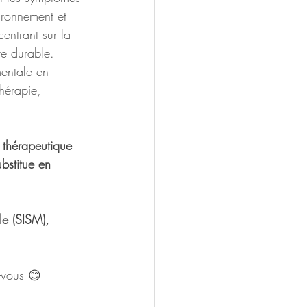
ironnement et 
entrant sur la 
re durable. 
entale en 
thérapie, 
thérapeutique 
bstitue en 
e (SISM), 
-vous 😊