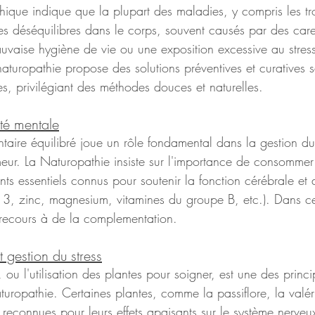
ique indique que la plupart des maladies, y compris les tr
des déséquilibres dans le corps, souvent causés par des car
auvaise hygiène de vie ou une exposition excessive au stres
naturopathie propose des solutions préventives et curatives 
, privilégiant des méthodes douces et naturelles. 
nté mentale
taire équilibré joue un rôle fondamental dans la gestion du 
meur. La Naturopathie insiste sur l'importance de consommer
nts essentiels connus pour soutenir la fonction cérébrale et 
3, zinc, magnesium, vitamines du groupe B, etc.). Dans cert
 recours à de la complementation.
t gestion du stress
 ou l'utilisation des plantes pour soigner, est une des princi
turopathie. Certaines plantes, comme la passiflore, la valér
t reconnues pour leurs effets apaisants sur le système nerveux