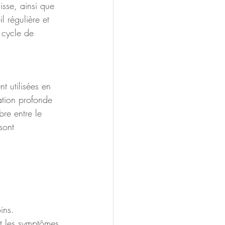
isse, ainsi que 
 régulière et 
 cycle de 
 utilisées en 
ration profonde 
bre entre le 
sont 
ins. 
t les symptômes 