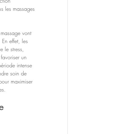
ction 
us les massages 
e massage vont 
 En effet, les 
 le stress, 
 favoriser un 
période intense 
endre soin de 
 pour maximiser 
es.
e 