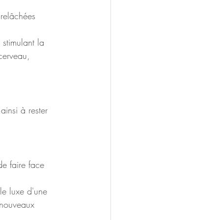
 relâchées 
stimulant la 
cerveau, 
insi à rester 
e faire face 
le luxe d'une 
e nouveaux 