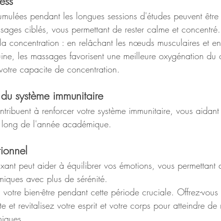
ess
umulées pendant les longues sessions d'études peuvent être
ages ciblés, vous permettant de rester calme et concentré.
la concentration : en relâchant les nœuds musculaires et en 
uine, les massages favorisent une meilleure oxygénation du 
 votre capacite de concentration.
du système immunitaire
tribuent à renforcer votre système immunitaire, vous aidant a
u long de l'année académique.
tionnel
ant peut aider à équilibrer vos émotions, vous permettant d
iques avec plus de sérénité.
votre bien-être pendant cette période cruciale. Offrez-vous 
te et revitalisez votre esprit et votre corps pour atteindre d
iques.