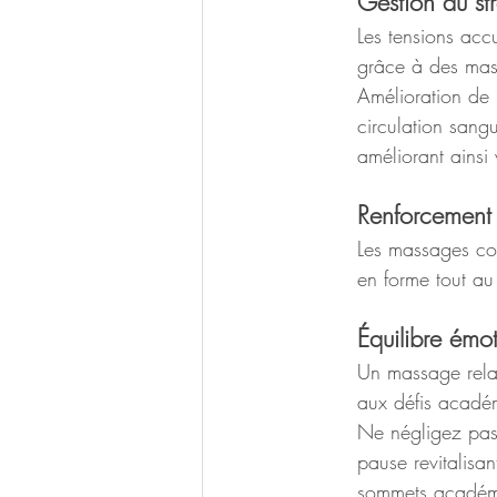
Gestion du str
Les tensions acc
grâce à des mass
Amélioration de 
circulation sang
améliorant ainsi
Renforcement 
Les massages con
en forme tout a
Équilibre émo
Un massage relax
aux défis académ
Ne négligez pas 
pause revitalisan
sommets académ