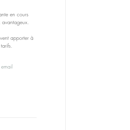
iante en cours 
x avantageux.
vent apporter à 
arifs.
 email 